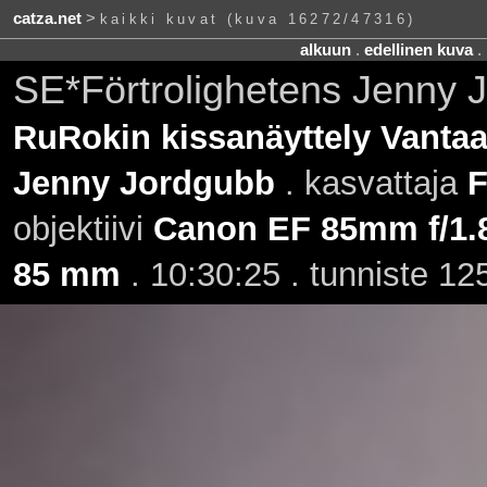
catza.net
>
kaikki kuvat (kuva 16272/47316)
alkuun
.
edellinen kuva
.
SE*Förtrolighetens Jenny 
RuRokin kissanäyttely Vantaa
Jenny Jordgubb
. kasvattaja
F
objektiivi
Canon EF 85mm f/1
85 mm
. 10:30:25 . tunniste 1