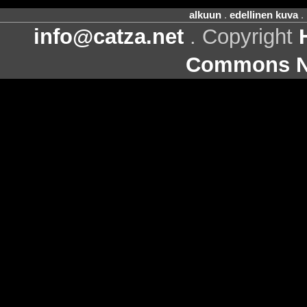
alkuun
.
edellinen kuva
.
info@catza.net
. Copyright
Commons Ni