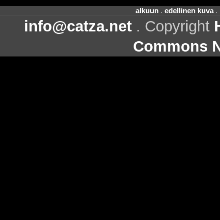
alkuun
.
edellinen kuva
.
info@catza.net
. Copyright
Commons Ni