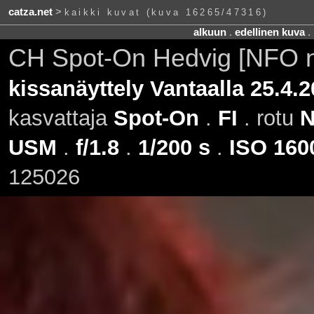
catza.net
>
kaikki kuvat (kuva 16265/47316)
alkuun
.
edellinen kuva
.
CH Spot-On Hedvig [NFO 
kissanäyttely Vantaalla 25.4.
kasvattaja
Spot-On
.
FI
. rotu
USM
.
f/1.8
.
1/200 s
.
ISO 160
125026