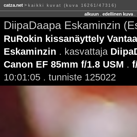
catza.net
>
kaikki kuvat (kuva 16261/47316)
alkuun
.
edellinen kuva
.
DiipaDaapa Eskaminzin (E
RuRokin kissanäyttely Vantaa
Eskaminzin
. kasvattaja
Diipa
Canon EF 85mm f/1.8 USM
.
f
10:01:05 . tunniste 125022