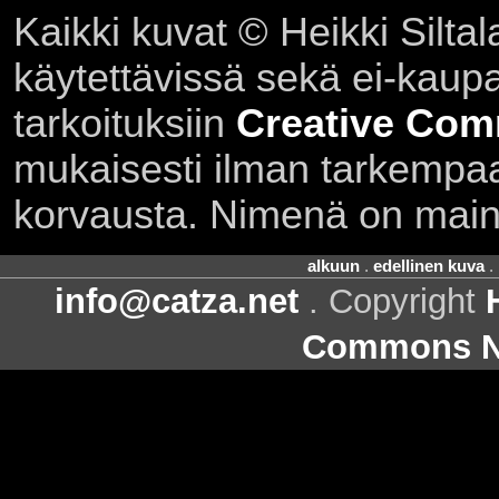
Kaikki kuvat © Heikki Siltal
käytettävissä sekä ei-kaupall
tarkoituksiin
Creative Com
mukaisesti ilman tarkempaa 
korvausta. Nimenä on main
alkuun
.
edellinen kuva
.
info@catza.net
. Copyright
Commons Ni