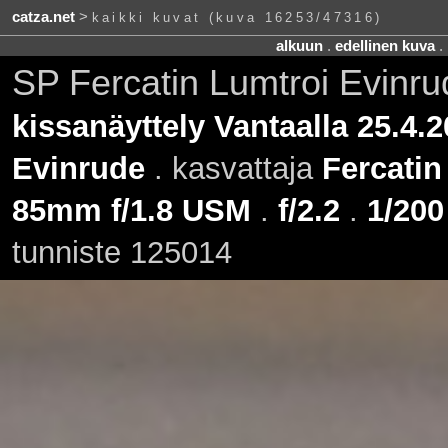
catza.net
>
kaikki kuvat (kuva 16253/47316)
alkuun
.
edellinen kuva
.
SP Fercatin Lumtroi Evinr
kissanäyttely Vantaalla 25.4.
Evinrude
. kasvattaja
Fercatin
85mm f/1.8 USM
.
f/2.2
.
1/200
tunniste 125014