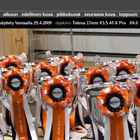
alkuun
.
edellinen kuva
.
pikkukuvat
.
seuraava kuva
.
loppuun
äyttely Vantaalla 25.4.2009
. objektiivi
Tokina 17mm f/3.5 AT-X Pro
.
f/4.0