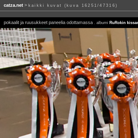
catza.net
>
kaikki kuvat (kuva 16251/47316)
pokaalit ja ruusukkeet paneelia odottamassa
. albumi
RuRokin kissan