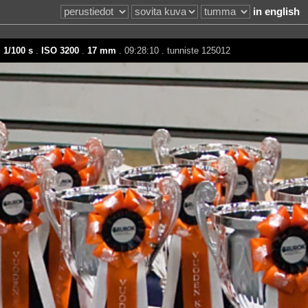
in english
.
1/100 s
.
ISO 3200
.
17 mm
. 09:28:10 . tunniste 125012