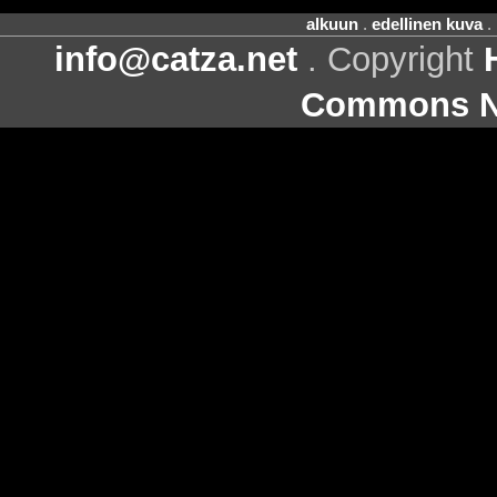
alkuun
.
edellinen kuva
.
info@catza.net
. Copyright
Commons Ni