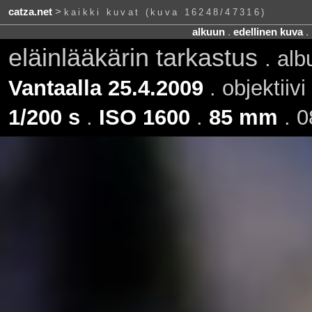
catza.net
>
kaikki kuvat (kuva 16248/47316)
alkuun
.
edellinen kuva
.
eläinlääkärin tarkastus
. al
Vantaalla 25.4.2009
. objektiivi
1/200 s
.
ISO 1600
.
85 mm
. 0