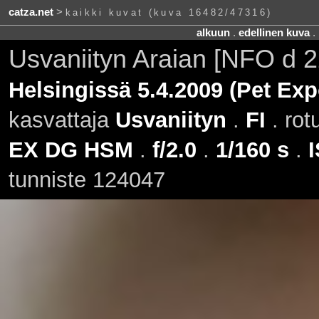
catza.net
>
kaikki kuvat (kuva 16482/47316)
alkuun
.
edellinen kuva
.
Usvaniityn Araian [NFO d 
Helsingissä 5.4.2009 (Pet Exp
kasvattaja
Usvaniityn
.
FI
. rot
EX DG HSM
.
f/2.0
.
1/160 s
.
tunniste 124047