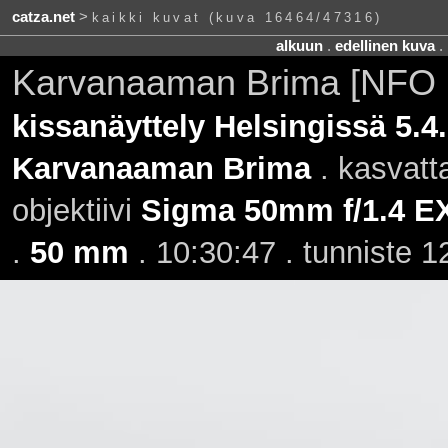
catza.net
>
kaikki kuvat (kuva 16464/47316)
alkuun
.
edellinen kuva
.
Karvanaaman Brima [NFO 
kissanäyttely Helsingissä 5.4
Karvanaaman Brima
. kasvatt
objektiivi
Sigma 50mm f/1.4 
.
50 mm
. 10:30:47 . tunniste 