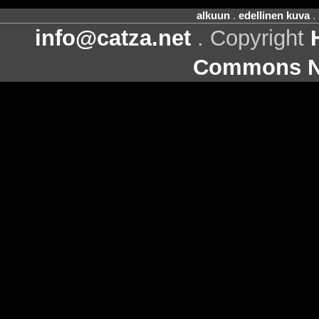
alkuun
.
edellinen kuva
.
info@catza.net
. Copyright
Commons Ni