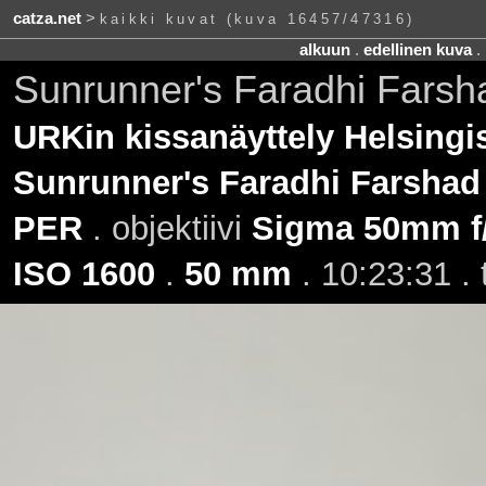
catza.net
>
kaikki kuvat (kuva 16457/47316)
alkuun
.
edellinen kuva
.
Sunrunner's Faradhi Fars
URKin kissanäyttely Helsingi
Sunrunner's Faradhi Farshad
PER
. objektiivi
Sigma 50mm f
ISO 1600
.
50 mm
. 10:23:31 .