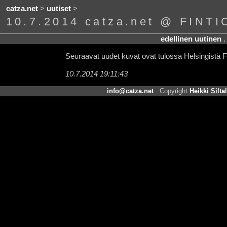
catza.net
>
uutiset
>
10.7.2014 catza.net @ FINTI
edellinen uutinen
Seuraavat uudet kuvat ovat tulossa Helsingistä F
10.7.2014 19:11:43
info@catza.net
. Copyright
Heikki Silta