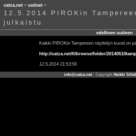
catza.net
>
uutiset
>
12.5.2014 PIROKin Tampereen
julkaistu
edellinen uutinen
Kaikki PIROKin Tampereen näyttelyn kuvat on jul
http://catza.net/fi/browse/folder/20140510tam
12.5.2014 21:53:56
info@catza.net
. Copyright
Heikki Silta