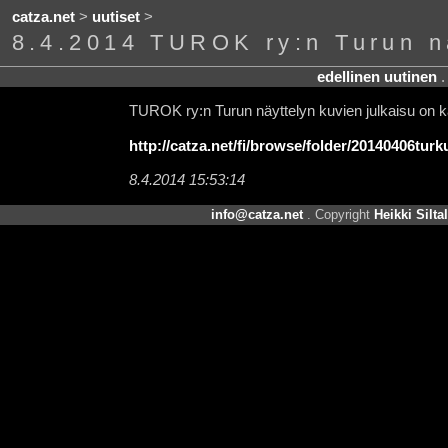
catza.net
>
uutiset
>
8.4.2014 TUROK ry:n Turun n
edellinen uutinen
TUROK ry:n Turun näyttelyn kuvien julkaisu on k
http://catza.net/fi/browse/folder/20140406turk
8.4.2014 15:53:14
info@catza.net
. Copyright
Heikki Silta