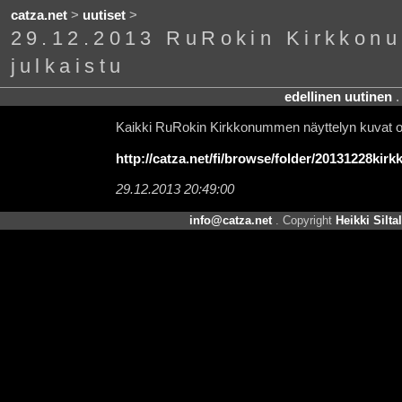
catza.net
>
uutiset
>
29.12.2013 RuRokin Kirkkonu
julkaistu
edellinen uutinen
Kaikki RuRokin Kirkkonummen näyttelyn kuvat on
http://catza.net/fi/browse/folder/20131228kir
29.12.2013 20:49:00
info@catza.net
. Copyright
Heikki Silta