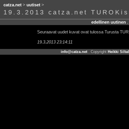
catza.net
>
uutiset
>
19.3.2013 catza.net TUROKis
edellinen uutinen
Seuraavat uudet kuvat ovat tulossa Turusta TUR
19.3.2013 23:14:11
info@catza.net
. Copyright
Heikki Silta