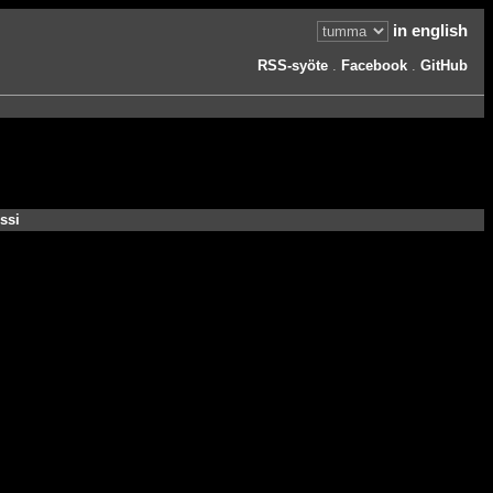
in english
RSS-syöte
.
Facebook
.
GitHub
ssi