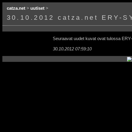
catza.net
>
uutiset
>
30.10.2012 catza.net ERY-S
Seuraavat uudet kuvat ovat tulossa ERY-
30.10.2012 07:59:10