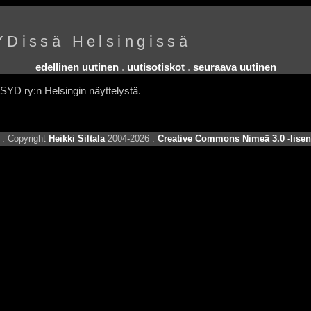
YDissä Helsingissä
edellinen uutinen
.
uutisotiskot
.
seuraava uutinen
SYD ry:n Helsingin näyttelystä.
. Copyright
Heikki Siltala
2004-2026 .
Creative Commons Nimeä 3.0 -lisen