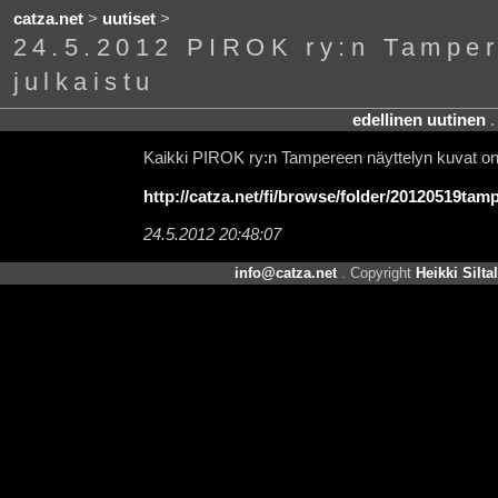
catza.net
>
uutiset
>
24.5.2012 PIROK ry:n Tamper
julkaistu
edellinen uutinen
Kaikki PIROK ry:n Tampereen näyttelyn kuvat on 
http://catza.net/fi/browse/folder/20120519tam
24.5.2012 20:48:07
info@catza.net
. Copyright
Heikki Silta