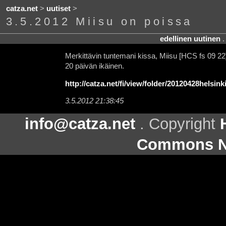
catza.net
>
uutiset
>
3.5.2012 Miisu on poissa
edellinen uutinen
Merkittävin tuntemani kissa, Miisu [HCS fs 09 22
20 päivän ikäinen.
http://catza.net/fi/view/folder/20120428helsink
3.5.2012 21:38:45
info@catza.net
. Copyright
Commons Ni