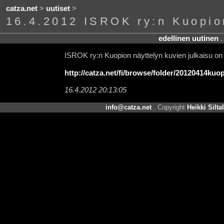
catza.net
>
uutiset
>
16.4.2012 ISROK ry:n Kuopio
edellinen uutinen
ISROK ry:n Kuopion näyttelyn kuvien julkaisu on
http://catza.net/fi/browse/folder/20120414kuop
16.4.2012 20:13:05
info@catza.net
. Copyright
Heikki Silta