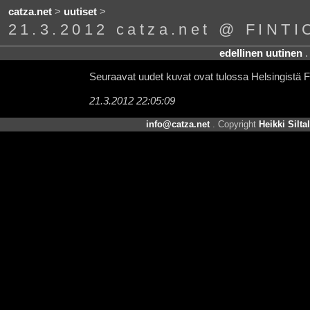
catza.net
>
uutiset
>
21.3.2012 catza.net @ FINTI
edellinen uutinen
Seuraavat uudet kuvat ovat tulossa Helsingistä F
21.3.2012 22:05:09
info@catza.net
. Copyright
Heikki Silta