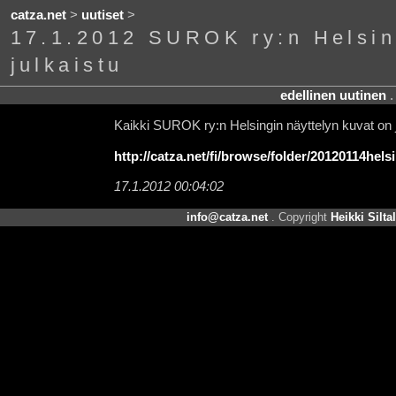
catza.net
>
uutiset
>
17.1.2012 SUROK ry:n Helsin
julkaistu
edellinen uutinen
Kaikki SUROK ry:n Helsingin näyttelyn kuvat on j
http://catza.net/fi/browse/folder/20120114helsi
17.1.2012 00:04:02
info@catza.net
. Copyright
Heikki Silta