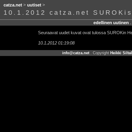
catza.net
>
uutiset
>
10.1.2012 catza.net SUROKis
edellinen uutinen
Seuraavat uudet kuvat ovat tulossa SUROKin Hel
10.1.2012 01:19:08
info@catza.net
. Copyright
Heikki Silta