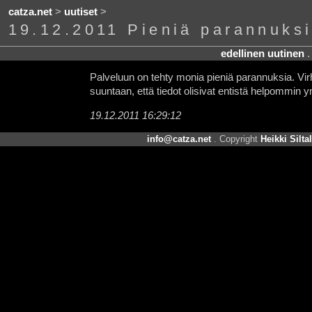
catza.net
>
uutiset
>
19.12.2011 Pieniä parannuksia
edellinen uutinen
Palveluun on tehty monia pieniä parannuksia. Virhe
suuntaan, että tiedot olisivat entistä helpommin 
19.12.2011 16:29:12
info@catza.net
. Copyright
Heikki Silta