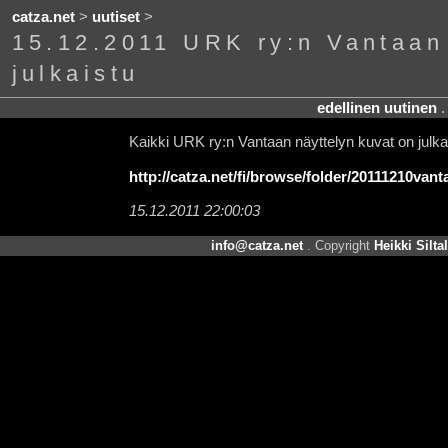
catza.net
>
uutiset
>
15.12.2011 URK ry:n Vantaan
julkaistu
edellinen uutinen
Kaikki URK ry:n Vantaan näyttelyn kuvat on julka
http://catza.net/fi/browse/folder/20111210vant
15.12.2011 22:00:03
info@catza.net
. Copyright
Heikki Silta