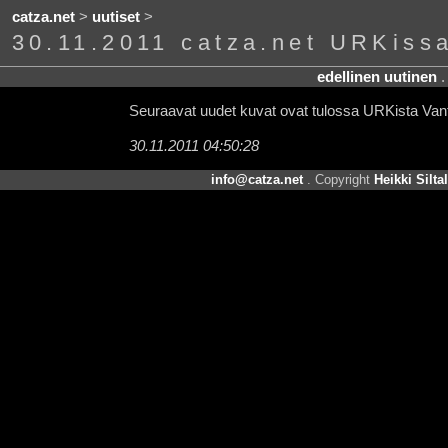
catza.net
>
uutiset
>
30.11.2011 catza.net URKissa
edellinen uutinen
Seuraavat uudet kuvat ovat tulossa URKista Vant
30.11.2011 04:50:28
info@catza.net
. Copyright
Heikki Silta