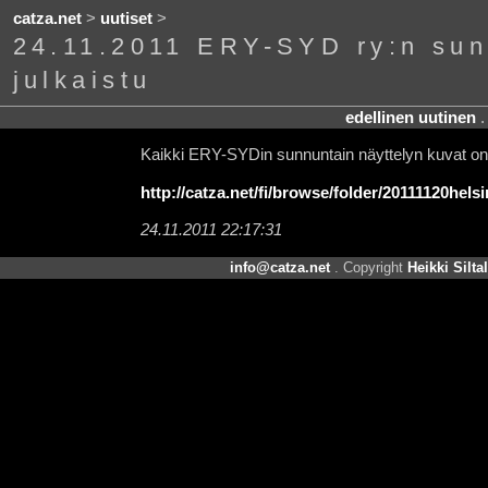
catza.net
>
uutiset
>
24.11.2011 ERY-SYD ry:n sun
julkaistu
edellinen uutinen
Kaikki ERY-SYDin sunnuntain näyttelyn kuvat on 
http://catza.net/fi/browse/folder/20111120helsi
24.11.2011 22:17:31
info@catza.net
. Copyright
Heikki Silta