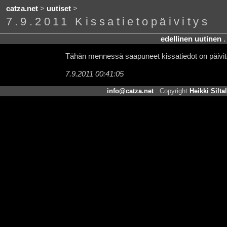
catza.net
>
uutiset
>
7.9.2011 Kissatietopäivitys
edellinen uutinen
Tähän mennessä saapuneet kissatiedot on päivitetty
7.9.2011 00:41:05
info@catza.net
. Copyright
Heikki Silta