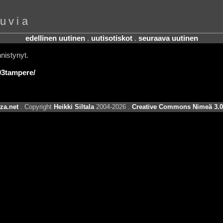
uvia
edellinen uutinen
.
uutisotiskot
.
seuraava uutinen
nistynyt.
903tampere/
za.net
. Copyright
Heikki Siltala
2004-2026 .
Creative Commons Nimeä 3.0 