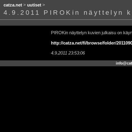
catza.net
>
uutiset
>
4.9.2011 PIROKin näyttelyn k
PIROKin näyttelyn kuvien julkaisu on käyn
http://catza.net/fi/browse/folder/20110
4.9.2011 23:53:06
info@cat