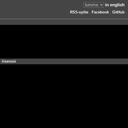
in english
RSS-syöte
.
Facebook
.
GitHub
-lisenssi