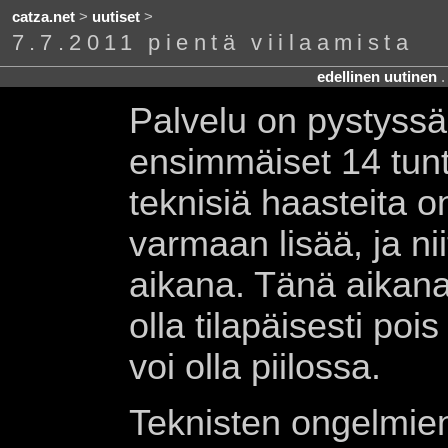
catza.net
>
uutiset
>
7.7.2011 pientä viilaamista
edellinen uutinen
Palvelu on pystyssä
ensimmäiset 14 tuntia
teknisiä haasteita on
varmaan lisää, ja nii
aikana. Tänä aikana 
olla tilapäisesti poi
voi olla piilossa.
Teknisten ongelmien 