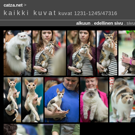
catza.net
>
kaikki kuvat
kuvat 1231-1245/47316
alkuun
.
edellinen sivu
. siv