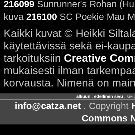
216099
Sunrunner's Rohan (Hui
kuva
216100
SC Poekie Mau Ma
Kaikki kuvat © Heikki Siltal
käytettävissä sekä ei-kaupall
tarkoituksiin
Creative Com
mukaisesti ilman tarkempaa 
korvausta. Nimenä on main
alkuun
.
edellinen sivu
. siv
info@catza.net
. Copyright
Commons Ni