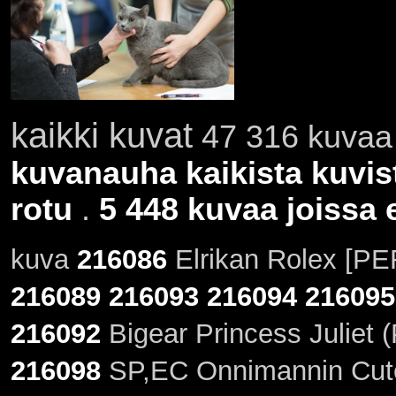
kaikki kuvat
47 316 kuvaa 
kuvanauha kaikista kuvis
rotu
.
5 448 kuvaa joissa e
kuva
216086
Elrikan Rolex [PE
216089
216093
216094
216095
216092
Bigear Princess Juliet (
216098
SP,EC Onnimannin Cute