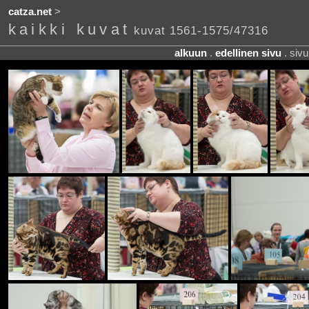
catza.net
>
kaikki kuvat
kuvat 1561-1575/47316
alkuun
.
edellinen sivu
. siv