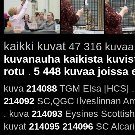
kaikki kuvat
47 316 kuvaa 
kuvanauha kaikista kuvis
rotu
.
5 448 kuvaa joissa e
kuva
214088
TGM Elsa [HCS] .
214092
SC,QGC Ilveslinnan Ami
. kuva
214093
Eysines Scottish
kuvat
214095
214096
SC Alcari