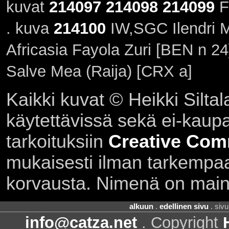
kuvat
214097
214098
214099
F
. kuva
214100
IW,SGC Ilendri M
Africasia Fayola Zuri [BEN n 24
Salve Mea (Raija) [CRX a]
Kaikki kuvat © Heikki Siltal
käytettävissä sekä ei-kaupall
tarkoituksiin
Creative Com
mukaisesti ilman tarkempaa 
korvausta. Nimenä on main
alkuun
.
edellinen sivu
. siv
info@catza.net
. Copyright