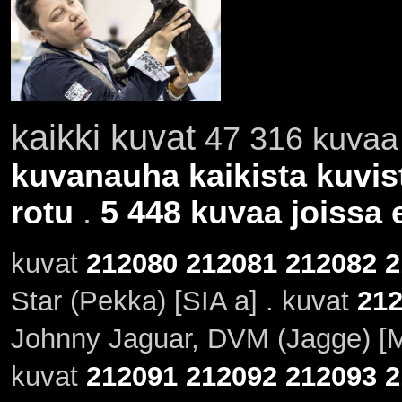
kaikki kuvat
47 316 kuvaa 
kuvanauha kaikista kuvis
rotu
.
5 448 kuvaa joissa e
kuvat
212080
212081
212082
2
Star (Pekka) [SIA a] . kuvat
21
Johnny Jaguar, DVM (Jagge) [
kuvat
212091
212092
212093
2