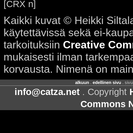
[CRX n]
Kaikki kuvat © Heikki Siltal
käytettävissä sekä ei-kaupall
tarkoituksiin
Creative Com
mukaisesti ilman tarkempaa 
korvausta. Nimenä on main
alkuun
.
edellinen sivu
. siv
info@catza.net
. Copyright
Commons Ni