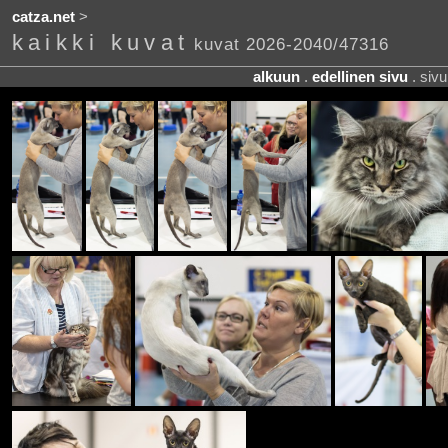
catza.net
>
kaikki kuvat
kuvat 2026-2040/47316
alkuun
.
edellinen sivu
. siv