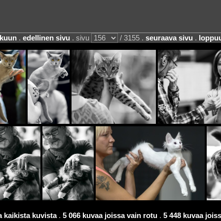
lkuun
.
edellinen sivu
. sivu
/ 3155 .
seuraava sivu
.
loppu
 kaikista kuvista
.
5 066 kuvaa joissa vain rotu
.
5 448 kuvaa joissa