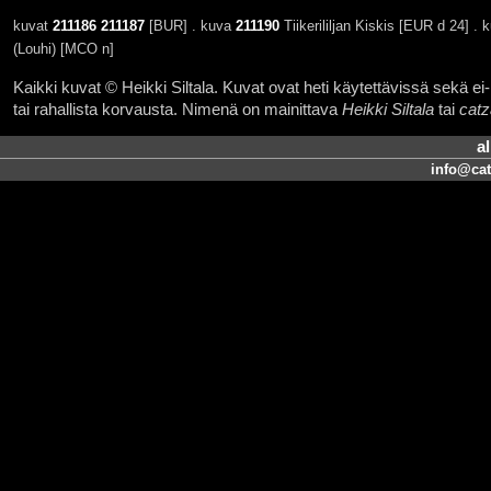
kuvat
211186
211187
[BUR] . kuva
211190
Tiikerililjan Kiskis [EUR d 24] . 
(Louhi) [MCO n]
Kaikki kuvat © Heikki Siltala. Kuvat ovat heti käytettävissä sekä ei-k
tai rahallista korvausta. Nimenä on mainittava
Heikki Siltala
tai
catz
a
info@cat