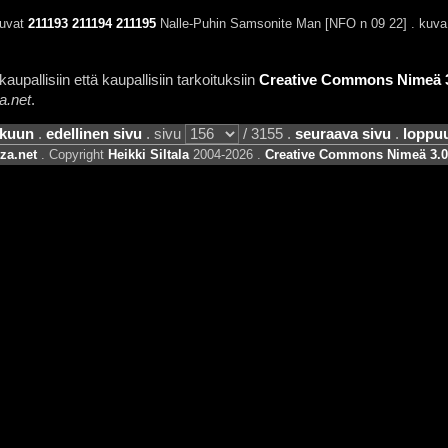
kuvat
211193
211194
211195
Nalle-Puhin Samsonite Man [NFO n 09 22] . kuv
aupallisiin että kaupallisiin tarkoituksiin
Creative Commons Nimeä 3.
a.net
.
lkuun
.
edellinen sivu
. sivu
/ 3155 .
seuraava sivu
.
loppu
za.net
. Copyright
Heikki Siltala
2004-2026 .
Creative Commons Nimeä 3.0 