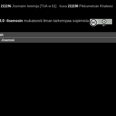
a
211196
Josmarin Ieremija [TUA w 61] . kuva
211198
Pikkumetsän Khaleesi
0 -lisenssin
mukaisesti ilman tarkempaa sopimista
un
-lisenssi