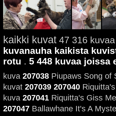
kaikki kuvat
47 316 kuvaa 
kuvanauha kaikista kuvis
rotu
.
5 448 kuvaa joissa e
kuva
207038
Piupaws Song of S
kuvat
207039
207040
Riquitta'
kuva
207041
Riquitta's Giss M
207047
Ballawhane It's A Myst