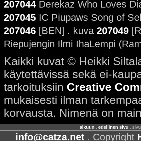
207044
Derekaz Who Loves Dia
207045
IC Piupaws Song of Sek
207046
[BEN] . kuva
207049
[R
Riepujengin Ilmi IhaLempi (Ram
Kaikki kuvat © Heikki Siltal
käytettävissä sekä ei-kaupall
tarkoituksiin
Creative Com
mukaisesti ilman tarkempaa 
korvausta. Nimenä on main
alkuun
.
edellinen sivu
. siv
info@catza.net
. Copyright