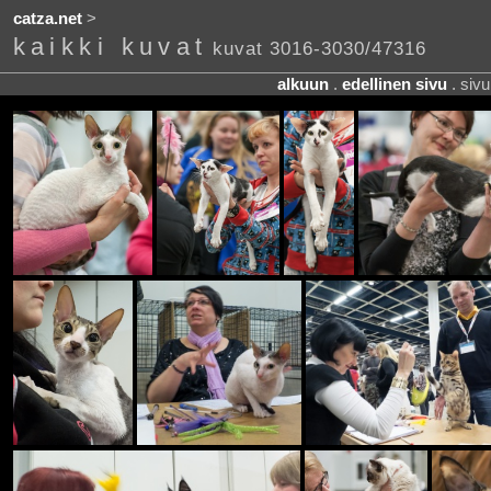
catza.net
>
kaikki kuvat
kuvat 3016-3030/47316
alkuun
.
edellinen sivu
. siv