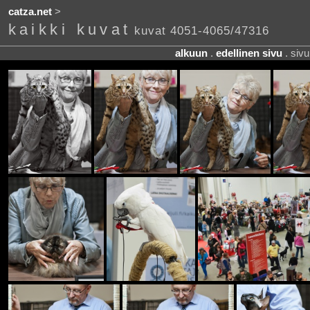
catza.net
>
kaikki kuvat
kuvat 4051-4065/47316
alkuun
.
edellinen sivu
. siv