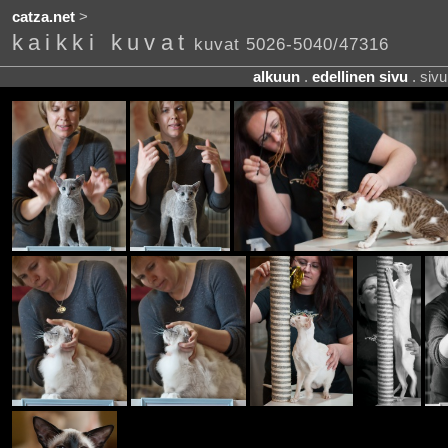
catza.net
>
kaikki kuvat
kuvat 5026-5040/47316
alkuun
.
edellinen sivu
. siv