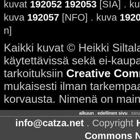
kuvat
192052
192053
[SIA] . k
kuva
192057
[NFO] . kuva
192
n]
Kaikki kuvat © Heikki Siltal
käytettävissä sekä ei-kaupall
tarkoituksiin
Creative Com
mukaisesti ilman tarkempaa 
korvausta. Nimenä on main
alkuun
.
edellinen sivu
. siv
info@catza.net
. Copyright
Commons Ni