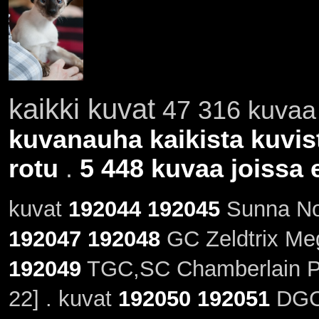
kaikki kuvat
47 316 kuvaa 
kuvanauha kaikista kuvis
rotu
.
5 448 kuvaa joissa e
kuvat
192044
192045
Sunna No
192047
192048
GC Zeldtrix Meg
192049
TGC,SC Chamberlain Ph
22] . kuvat
192050
192051
DGC 