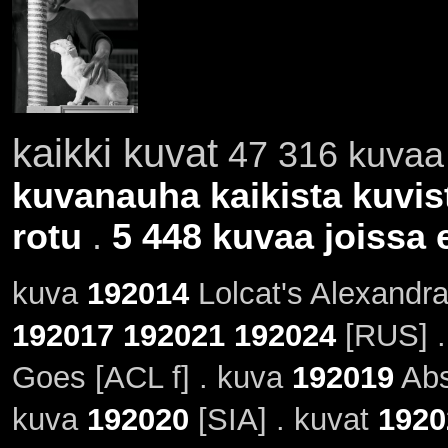
kaikki kuvat
47 316 kuvaa 
kuvanauha kaikista kuvis
rotu
.
5 448 kuvaa joissa e
kuva
192014
Lolcat's Alexandr
192017
192021
192024
[RUS] 
Goes [ACL f] . kuva
192019
Abs
kuva
192020
[SIA] . kuvat
1920