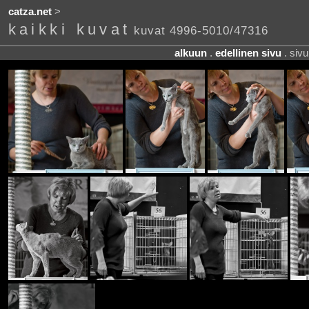
catza.net
>
kaikki kuvat
kuvat 4996-5010/47316
alkuun
.
edellinen sivu
. siv