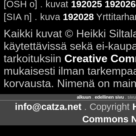
[OSH o] . kuvat
192025
192026
[SIA n] . kuva
192028
Yrttitarha
Kaikki kuvat © Heikki Siltal
käytettävissä sekä ei-kaupall
tarkoituksiin
Creative Com
mukaisesti ilman tarkempaa 
korvausta. Nimenä on main
alkuun
.
edellinen sivu
. siv
info@catza.net
. Copyright
Commons Ni