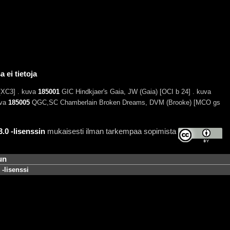
 ei tietoja
XC3] . kuva
185001
GIC Hindkjaer's Gaia, JW (Gaia) [OCI b 24] . kuva
uva
185005
QGC,SC Chamberlain Broken Dreams, DVM (Brooke) [MCO gs
0 -lisenssin
mukaisesti ilman tarkempaa sopimista
un
-lisenssi