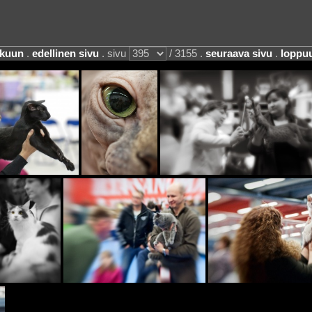
lkuun
.
edellinen sivu
. sivu
/ 3155 .
seuraava sivu
.
loppu