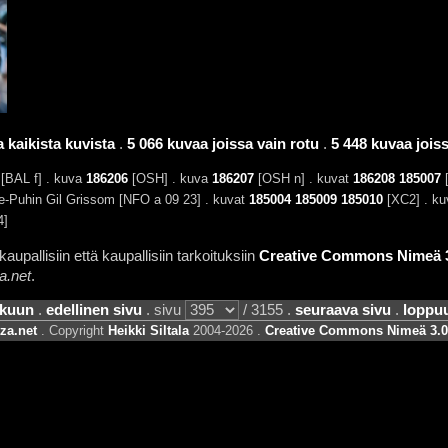
 kaikista kuvista
.
5 066 kuvaa joissa vain rotu
.
5 448 kuvaa joissa
BAL f] . kuva
186206
[OSH] . kuva
186207
[OSH n] . kuvat
186208
185007
[
e-Puhin Gil Grissom [NFO a 09 23] . kuvat
185004
185009
185010
[XC2] . k
4]
aupallisiin että kaupallisiin tarkoituksiin
Creative Commons Nimeä 3.
a.net
.
lkuun
.
edellinen sivu
. sivu
/ 3155 .
seuraava sivu
.
loppu
za.net
. Copyright
Heikki Siltala
2004-2026 .
Creative Commons Nimeä 3.0 