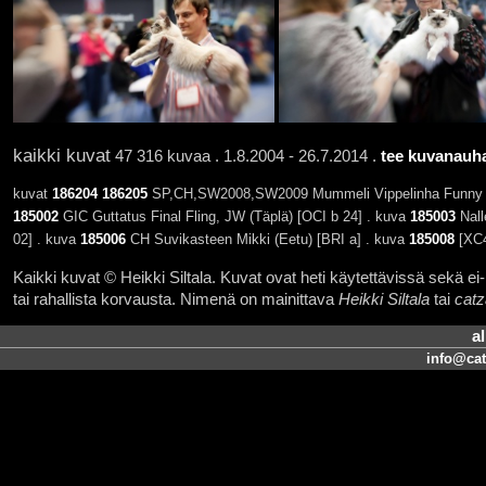
kaikki kuvat
47 316 kuvaa . 1.8.2004 - 26.7.2014 .
tee kuvanauha
kuvat
186204
186205
SP,CH,SW2008,SW2009 Mummeli Vippelinha Funny [
185002
GIC Guttatus Final Fling, JW (Täplä) [OCI b 24] . kuva
185003
Nall
02] . kuva
185006
CH Suvikasteen Mikki (Eetu) [BRI a] . kuva
185008
[XC
Kaikki kuvat © Heikki Siltala. Kuvat ovat heti käytettävissä sekä ei-k
tai rahallista korvausta. Nimenä on mainittava
Heikki Siltala
tai
catz
a
info@cat