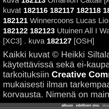
kuva
182113
Omanion Cattail [
kuvat
182116
182117
182118
1
182121
Winnercoons Lucas Lion
182122
182123
Utuinen All I W
[XC3] . kuva
182127
[OSH]
Kaikki kuvat © Heikki Siltal
käytettävissä sekä ei-kaupall
tarkoituksiin
Creative Com
mukaisesti ilman tarkempaa 
korvausta. Nimenä on main
alkuun
.
edellinen sivu
. siv