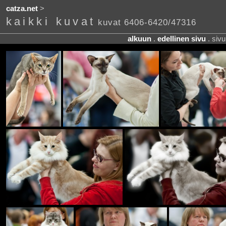
catza.net
>
kaikki kuvat
kuvat 6406-6420/47316
alkuun
.
edellinen sivu
. siv