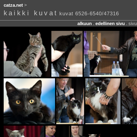
catza.net
>
kaikki kuvat
kuvat 6526-6540/47316
alkuun
.
edellinen sivu
. siv