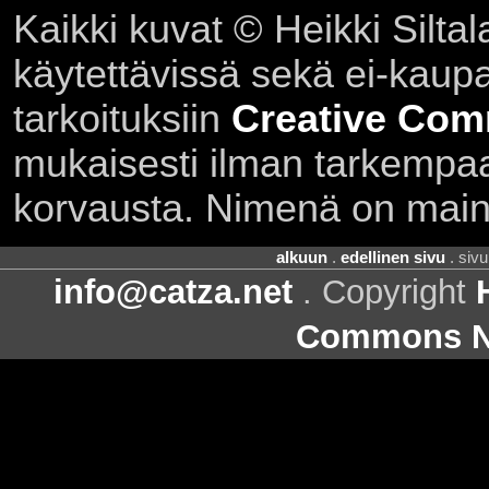
Kaikki kuvat © Heikki Siltal
käytettävissä sekä ei-kaupall
tarkoituksiin
Creative Com
mukaisesti ilman tarkempaa 
korvausta. Nimenä on main
alkuun
.
edellinen sivu
. siv
info@catza.net
. Copyright
Commons Ni