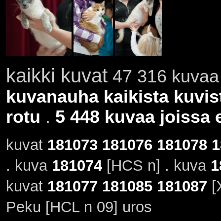
kaikki kuvat
47 316 kuvaa 
kuvanauha kaikista kuvis
rotu
.
5 448 kuvaa joissa e
kuvat
181073
181076
181078
1
. kuva
181074
[HCS n] . kuva
1
kuvat
181077
181085
181087
[
Peku [HCL n 09] uros