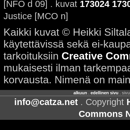
[NFO d 09] . kuvat
173024
173
Justice [MCO n]
Kaikki kuvat © Heikki Siltal
käytettävissä sekä ei-kaupall
tarkoituksiin
Creative Com
mukaisesti ilman tarkempaa 
korvausta. Nimenä on main
alkuun
.
edellinen sivu
. siv
info@catza.net
. Copyright
Commons Ni