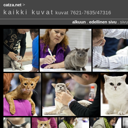
catza.net
>
kaikki kuvat
kuvat 7621-7635/47316
alkuun
.
edellinen sivu
. siv