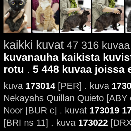
kaikki kuvat
47 316 kuvaa 
kuvanauha kaikista kuvis
rotu
.
5 448 kuvaa joissa e
kuva
173014
[PER] . kuva
173
Nekayahs Quillan Quieto [ABY 
Noor [BUR c] . kuvat
173019
1
[BRI ns 11] . kuva
173022
[DRX