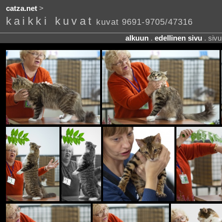
catza.net
>
kaikki kuvat
kuvat 9691-9705/47316
alkuun
.
edellinen sivu
. siv