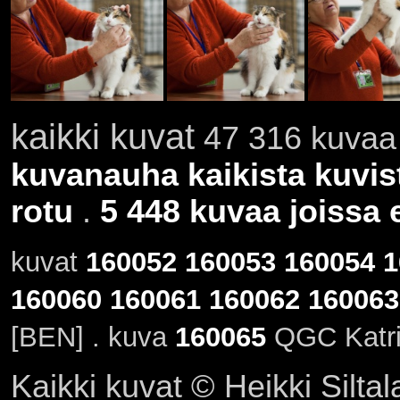
kaikki kuvat
47 316 kuvaa 
kuvanauha kaikista kuvis
rotu
.
5 448 kuvaa joissa e
kuvat
160052
160053
160054
1
160060
160061
160062
160063
[BEN] . kuva
160065
QGC Katrin
Kaikki kuvat © Heikki Siltal