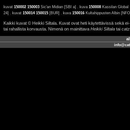
kuvat
150002
150003
Sic'an Midian [SBI a] . kuva
150008
Kassilan Global G
24] . kuvat
150014
150015
[BUR] . kuva
150016
Kultahippusten Albin [NFO
Kaikki kuvat © Heikki Siltala. Kuvat ovat heti käytettävissä sekä ei-k
tai rahallista korvausta. Nimenä on mainittava
Heikki Siltala
tai
catz
a
info@cat