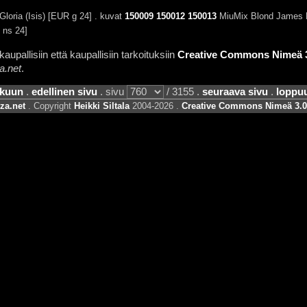
loria (Isis) [EUR g 24] . kuvat
150009
150012
150013
MiuMix Blond James B
 ns 24]
aupallisiin että kaupallisiin tarkoituksiin
Creative Commons Nimeä 3.
a.net
.
lkuun
.
edellinen sivu
. sivu
/ 3155 .
seuraava sivu
.
loppu
za.net
. Copyright
Heikki Siltala
2004-2026 .
Creative Commons Nimeä 3.0 