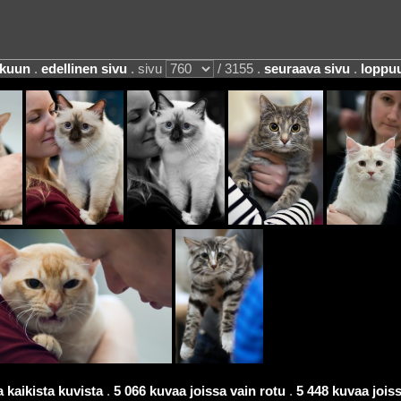
lkuun
.
edellinen sivu
. sivu
/ 3155 .
seuraava sivu
.
loppu
 kaikista kuvista
.
5 066 kuvaa joissa vain rotu
.
5 448 kuvaa joissa