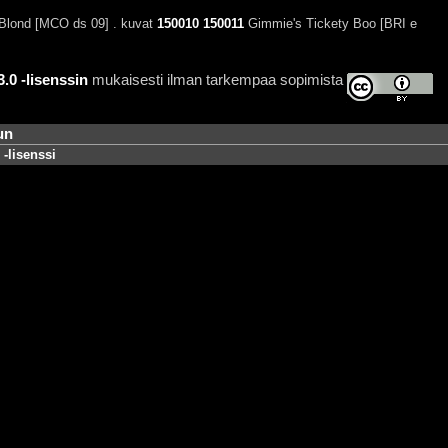
lond [MCO ds 09] . kuvat
150010
150011
Gimmie's Tickety Boo [BRI e
0 -lisenssin
mukaisesti ilman tarkempaa sopimista
un
-lisenssi