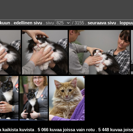
lkuun
.
edellinen sivu
. sivu
/ 3155 .
seuraava sivu
.
loppu
 kaikista kuvista
.
5 066 kuvaa joissa vain rotu
.
5 448 kuvaa joissa