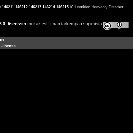
0
146211
146212
146213
146214
146215
IC Leonidan Heavenly Dreamer
0 -lisenssin
mukaisesti ilman tarkempaa sopimista
un
-lisenssi