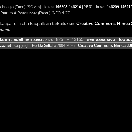
 Istagio (Taco) [SOM o] . kuvat
146208
146216
[PER] . kuvat
146209
14621
Purr Im A Roadrunner (Remu) [NFO d 22]
aupallisiin että kaupallisiin tarkoituksiin
Creative Commons Nimeä 3.
a.net
.
lkuun
.
edellinen sivu
. sivu
/ 3155 .
seuraava sivu
.
loppu
za.net
. Copyright
Heikki Siltala
2004-2026 .
Creative Commons Nimeä 3.0 