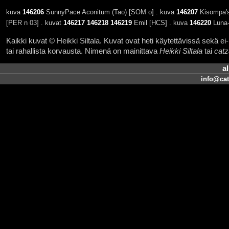
kuva
146206
SunnyPace Aconitum (Tao) [SOM o] . kuva
146207
Kisompa's
[PER n 03] . kuvat
146217
146218
146219
Emil [HCS] . kuva
146220
Luna-
Kaikki kuvat © Heikki Siltala. Kuvat ovat heti käytettävissä sekä ei-k
tai rahallista korvausta. Nimenä on mainittava
Heikki Siltala
tai
catz
a
info@cat