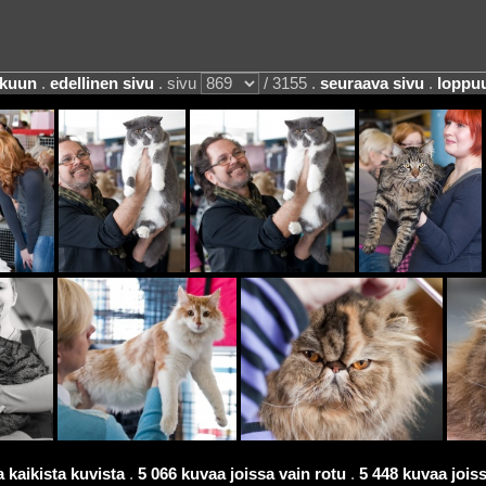
lkuun
.
edellinen sivu
. sivu
/ 3155 .
seuraava sivu
.
loppu
 kaikista kuvista
.
5 066 kuvaa joissa vain rotu
.
5 448 kuvaa joissa