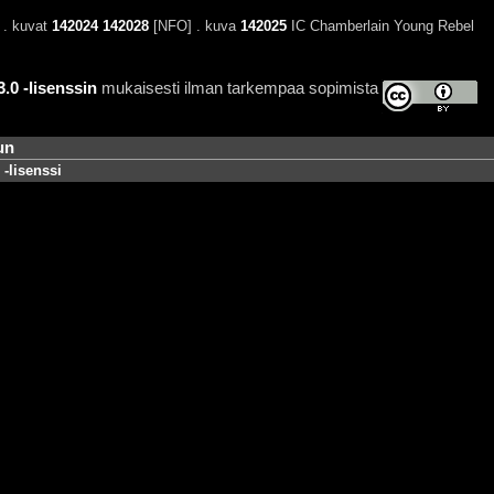
 . kuvat
142024
142028
[NFO] . kuva
142025
IC Chamberlain Young Rebel
0 -lisenssin
mukaisesti ilman tarkempaa sopimista
un
-lisenssi