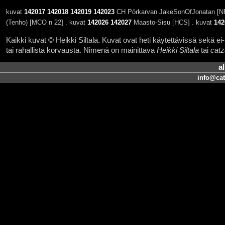
kuvat
142017
142018
142019
142023
CH Pörkarvan JakeSonOfJonatan [NF
(Tenho) [MCO n 22] . kuvat
142026
142027
Maasto-Sisu [HCS] . kuvat
142
Kaikki kuvat © Heikki Siltala. Kuvat ovat heti käytettävissä sekä ei-k
tai rahallista korvausta. Nimenä on mainittava
Heikki Siltala
tai
catz
a
info@cat