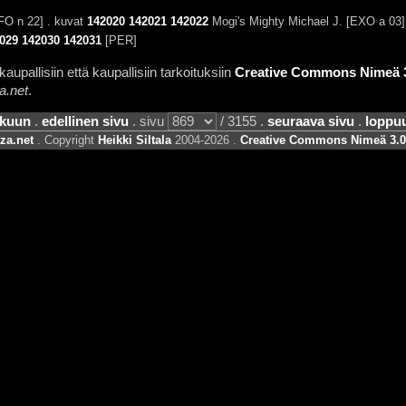
O n 22] . kuvat
142020
142021
142022
Mogi's Mighty Michael J. [EXO a 03]
029
142030
142031
[PER]
aupallisiin että kaupallisiin tarkoituksiin
Creative Commons Nimeä 3.
a.net
.
lkuun
.
edellinen sivu
. sivu
/ 3155 .
seuraava sivu
.
loppu
za.net
. Copyright
Heikki Siltala
2004-2026 .
Creative Commons Nimeä 3.0 