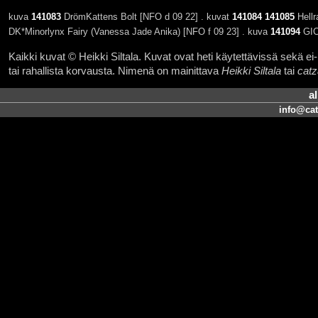
kuva
141083
DrömKattens Bolt [NFO d 09 22] . kuvat
141084
141085
Hellr
DK*Minorlynx Fairy (Vanessa Jade Anika) [NFO f 09 23] . kuva
141094
GIC 
Kaikki kuvat © Heikki Siltala. Kuvat ovat heti käytettävissä sekä ei-k
tai rahallista korvausta. Nimenä on mainittava
Heikki Siltala
tai
catz
a
info@cat