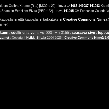
aisers Calibra Xtreme (Rita) [MCO e 22] . kuvat
141086
141087
141093
Katink
Shamirin Excellent Elvira [PER f 22] . kuva
141095
CH Feanorian Caustic W
aupallisiin että kaupallisiin tarkoituksiin
Creative Commons Nimeä 3.
a.net
.
lkuun
.
edellinen sivu
. sivu
/ 3155 .
seuraava sivu
.
loppu
za.net
. Copyright
Heikki Siltala
2004-2026 .
Creative Commons Nimeä 3.0 