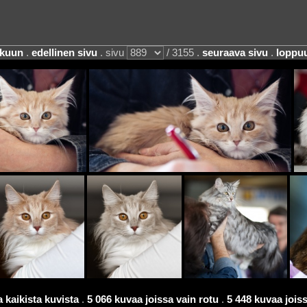
lkuun
.
edellinen sivu
. sivu
/ 3155 .
seuraava sivu
.
loppu
 kaikista kuvista
.
5 066 kuvaa joissa vain rotu
.
5 448 kuvaa joissa