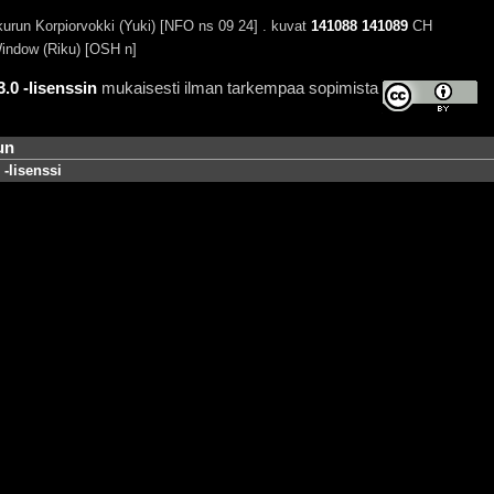
urun Korpiorvokki (Yuki) [NFO ns 09 24] . kuvat
141088
141089
CH
indow (Riku) [OSH n]
0 -lisenssin
mukaisesti ilman tarkempaa sopimista
un
-lisenssi