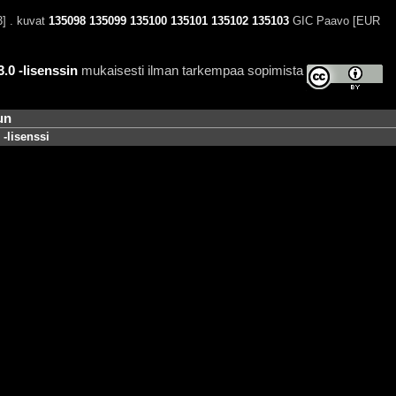
3] . kuvat
135098
135099
135100
135101
135102
135103
GIC Paavo [EUR
0 -lisenssin
mukaisesti ilman tarkempaa sopimista
un
-lisenssi