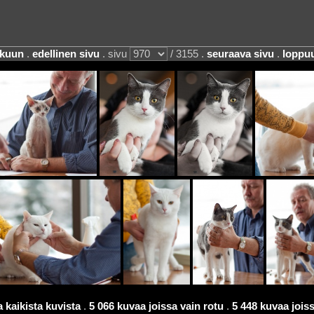
lkuun
.
edellinen sivu
. sivu
/ 3155 .
seuraava sivu
.
loppu
 kaikista kuvista
.
5 066 kuvaa joissa vain rotu
.
5 448 kuvaa joissa