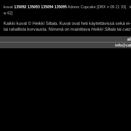
kuvat
135092
135093
135094
135095
Adorex Cupcake [DRX n 09 21 33] . 
w 62]
Kaikki kuvat © Heikki Siltala. Kuvat ovat heti käytettävissä sekä ei-k
tai rahallista korvausta. Nimenä on mainittava
Heikki Siltala
tai
catz
a
info@cat