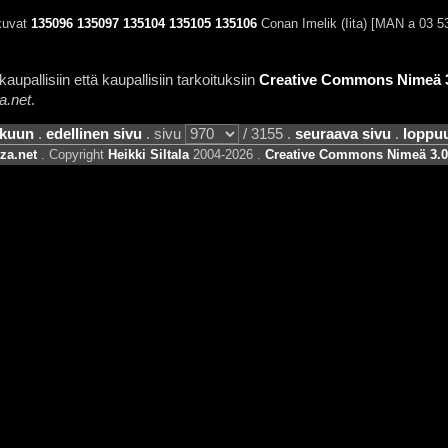
kuvat
135096
135097
135104
135105
135106
Conan Imelik (Iita) [MAN a 03 5
aupallisiin että kaupallisiin tarkoituksiin
Creative Commons Nimeä 3.
a.net
.
lkuun
.
edellinen sivu
. sivu
/ 3155 .
seuraava sivu
.
loppu
za.net
. Copyright
Heikki Siltala
2004-2026 .
Creative Commons Nimeä 3.0 