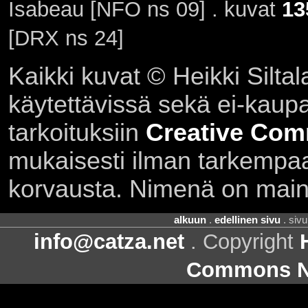
Isabeau [NFO ns 09] . kuvat
13
[DRX ns 24]
Kaikki kuvat © Heikki Siltal
käytettävissä sekä ei-kaupall
tarkoituksiin
Creative Com
mukaisesti ilman tarkempaa 
korvausta. Nimenä on main
alkuun
.
edellinen sivu
. siv
info@catza.net
. Copyright
Commons Ni