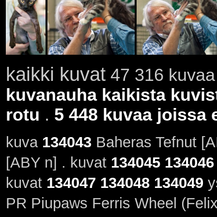
kaikki kuvat
47 316 kuvaa 
kuvanauha kaikista kuvis
rotu
.
5 448 kuvaa joissa e
kuva
134043
Baheras Tefnut [A
[ABY n] . kuvat
134045
134046
kuvat
134047
134048
134049
y
PR Piupaws Ferris Wheel (Felix