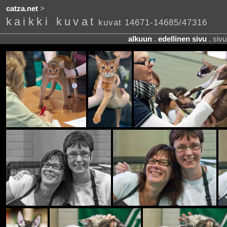
catza.net
>
kaikki kuvat
kuvat 14671-14685/47316
alkuun
.
edellinen sivu
. siv