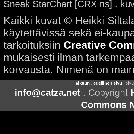
Sneak StarChart [CRX ns] . ku
Kaikki kuvat © Heikki Siltal
käytettävissä sekä ei-kaupall
tarkoituksiin
Creative Com
mukaisesti ilman tarkempaa 
korvausta. Nimenä on main
alkuun
.
edellinen sivu
. siv
info@catza.net
. Copyright
Commons Ni