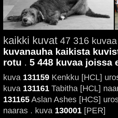
kaikki kuvat
47 316 kuvaa 
kuvanauha kaikista kuvis
rotu
.
5 448 kuvaa joissa e
kuva
131159
Kenkku [HCL] uro
kuva
131161
Tabitha [HCL] naa
131165
Aslan Ashes [HCS] uros
naaras . kuva
130001
[PER]