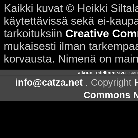
Kaikki kuvat © Heikki Siltal
käytettävissä sekä ei-kaupall
tarkoituksiin
Creative Com
mukaisesti ilman tarkempaa 
korvausta. Nimenä on main
alkuun
.
edellinen sivu
. siv
info@catza.net
. Copyright
Commons Ni