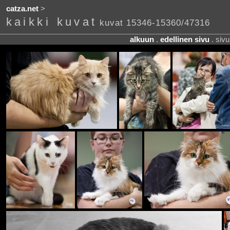
catza.net
>
kaikki kuvat
kuvat 15346-15360/47316
alkuun
.
edellinen sivu
. siv