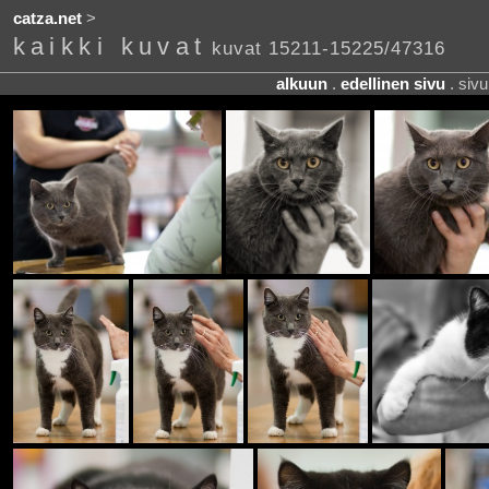
catza.net
>
kaikki kuvat
kuvat 15211-15225/47316
alkuun
.
edellinen sivu
. siv