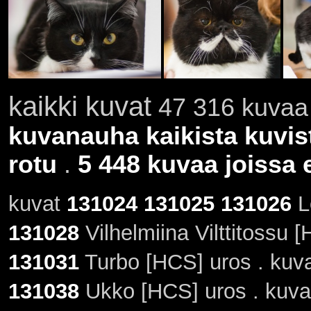
kaikki kuvat
47 316 kuvaa 
kuvanauha kaikista kuvis
rotu
.
5 448 kuvaa joissa e
kuvat
131024
131025
131026
L
131028
Vilhelmiina Vilttitossu 
131031
Turbo [HCS] uros . kuv
131038
Ukko [HCS] uros . kuv