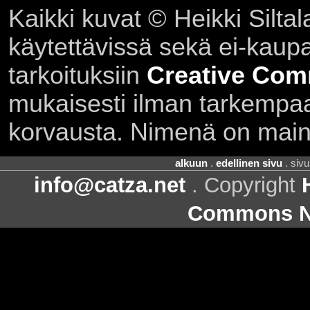
Kaikki kuvat © Heikki Siltal
käytettävissä sekä ei-kaupall
tarkoituksiin
Creative Com
mukaisesti ilman tarkempaa 
korvausta. Nimenä on main
alkuun
.
edellinen sivu
. siv
info@catza.net
. Copyright
Commons Ni